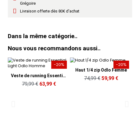
Grégoire
Livraison offerte dès 80€ d'achat
Dans la même catégorie..
Nous vous recommandons aussi..
-20%
-20%
Aperçu rapide
Haut 1/4 zip Odlo Femme
Aperçu rapide
Veste de running Essential Light Odlo Homme
74,99 €
59,99 €
79,99 €
63,99 €
H