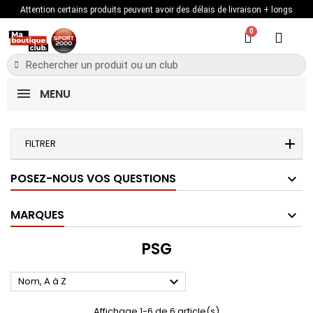
Attention certains produits peuvent avoir des délais de livraison + longs
MENU
FILTRER
POSEZ-NOUS VOS QUESTIONS
MARQUES
PSG

Nom, A à Z
Affichage 1-6 de 6 article(s)