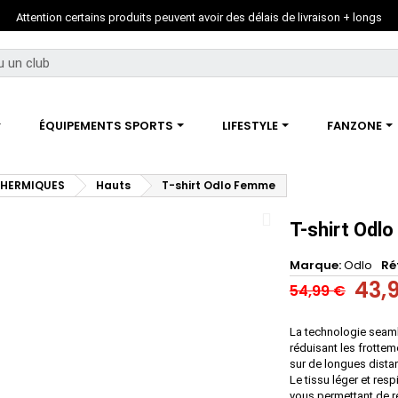
Attention certains produits peuvent avoir des délais de livraison + longs
ÉQUIPEMENTS SPORTS
LIFESTYLE
FANZONE
THERMIQUES
Hauts
T-shirt Odlo Femme
T-shirt Odl
Marque
Odlo
Ré
43,
54,99 €
La technologie seaml
réduisant les frottem
sur de longues dista
Le tissu léger et resp
vous permettant de re