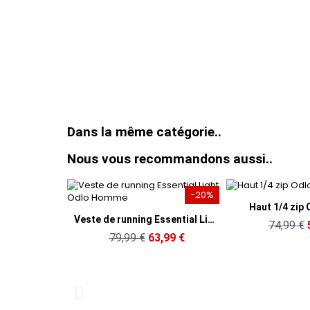
Dans la même catégorie..
Nous vous recommandons aussi..
-20%
-20%
Aperçu rapide
Ap
Haut 1/4 zip Odlo Femme
Haut 1/
çu rapide
Veste de running Essential Light Odlo Homme
74,99 €
59,99 €
74,
 €
63,99 €