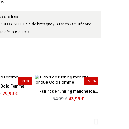
ESS
 sans frais
t : SPORT2000 Bain-de-bretagne / Guichen / St Grégoire
rte dès 80€ d'achat
-20%
-25%
perçu rapide
T-shirt de running manche longue Odlo Homme
,99 €
43,99 €