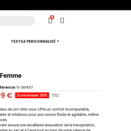
TEXTILE PERSONNALISÉ
o Femme
férence
5-30437
99 €
Économisez 20%
TTC
ess de ce t-shirt vous offre un confort incomparable,
ents et irritations pour une course fluide et agréable, même
nces.
irant assure une excellente évacuation de la transpiration,
ster au sec et à l’aise tout au long de votre séance de