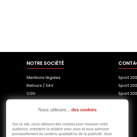
NOTRE SOCIÉTÉ
CONTA
Mentions légales
Sport 20
Retours / SAV
Sport 20
CGV
Sport 200
Notre équipe
Livraisons
Nous utilisons...
des cookies
Politique de confidentialité
Sur ce site, nous utilisons des cookies pour mesurer notre
Information sur les cookies
audience, entretenir la relation avec vous et vous adresser
ponctuellement du contenu qualitatif ou de la publicité. Vous