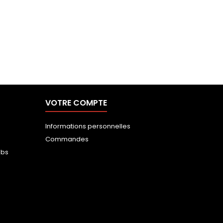
Aperçu rapide
Couche intermédiaire full zip Odlo Homme
99,99 €
74,99 €
VOTRE COMPTE
Informations personnelles
Commandes
ubs