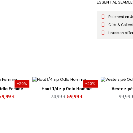
ESSENTIAL SEAML
Paiement en 4x
Click & Collec
Livraison offe
-20%
-20%
erçu rapide
Aperçu rapide
4 zip Odlo Homme
Veste zipé Odlo Femme
A
99 €
59,99 €
99,99 €
79,99 €
54