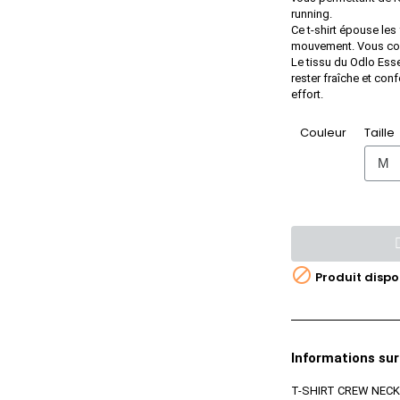
running.
Ce t-shirt épouse les
mouvement. Vous cour
Le tissu du Odlo Ess
rester fraîche et con
effort.
Couleur
Taille

Produit dispo
Informations sur
T-SHIRT CREW NECK