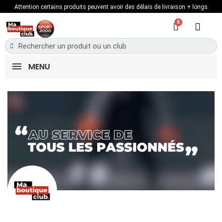
Attention certains produits peuvent avoir des délais de livraison + longs
MENU