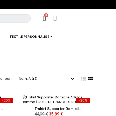
TEXTILE PERSONNALISÉ



ier par :
Nom, A à Z
-20%
-20%
Polo Supporter Adidas Homme Domicile FRANCE RUGBY
T-shirt Supporter Domicile Adidas Homme ÉQUIPE DE FRANCE DE RUGBY
44,99 €
35,99 €