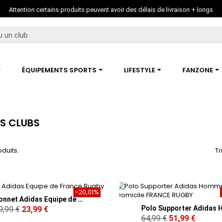
Attention certains produits peuvent avoir des délais de livraison + longs
ÉQUIPEMENTS SPORTS
LIFESTYLE
FANZONE
S CLUBS
oduits.
Tr
-20,01%
Bonnet Adidas Equipe de France Rugby
9,99 €
23,99 €
64,99 €
51,99 €