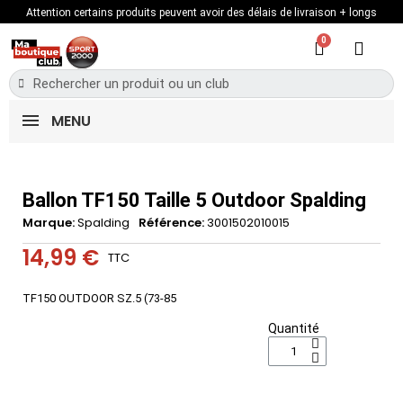
Attention certains produits peuvent avoir des délais de livraison + longs
MENU
Ballon TF150 Taille 5 Outdoor Spalding
Marque
Spalding
Référence
3001502010015
14,99 €
TTC
TF150 OUTDOOR SZ.5 (73-85
Quantité