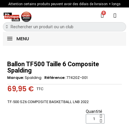
Attention certains produits peuvent avoir des délais de livraison + longs
MENU
Ballon TF500 Taille 6 Composite
Spalding
Marque
Spalding
Référence
77420Z-001
69,95 €
TTC
TF-500 SZ6 COMPOSITE BASKETBALL LNB 2022
Quantité