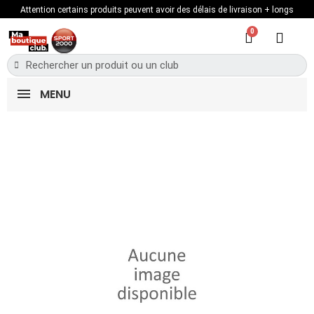
Attention certains produits peuvent avoir des délais de livraison + longs
MENU