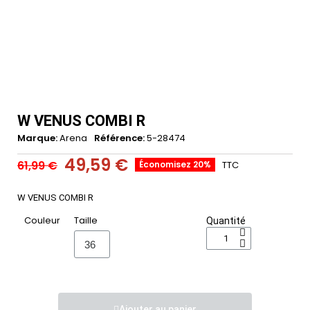
W VENUS COMBI R
Marque
Arena
Référence
5-28474
49,59 €
61,99 €
Économisez 20%
TTC
W VENUS COMBI R
Couleur
Taille
Quantité
Ajouter au panier