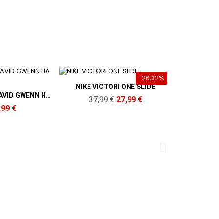
-26,32%
-20%
Aperçu rapide
 VICTORI ONE SLIDE
37,99 €
27,99 €
Aperçu rapide
Chaussures Nike Femme COURT VISION ALTA LTR Blanches
89,99 €
71,99 €