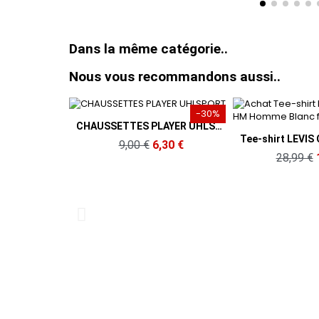
Dans la même catégorie..
Nous vous recommandons aussi..
-30%
-31,05%
erçu rapide
CHAUSSETTES PLAYER UHLSPORT
Aperçu rapide
Tee-shirt LEVIS ORIGINAL HM Homme Blanc
00 €
6,30 €
28,99 €
19,99 €
26