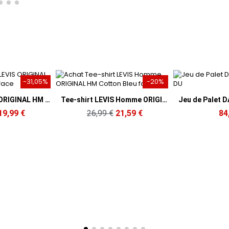
-20%
NIKE
Aperçu rapide
Aperçu rapide
Tee-shirt LEVIS Homme ORIGINAL HM Cotton Bleu
Jeu de Palet DAVID GWENN HA DU
,99 €
21,59 €
84,99 €