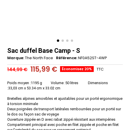
Sac duffel Base Camp - S
Marque
The North Face
Référence
NF0A52ST-4WP
115,99 €
144,99 €
Économisez 20%
TTC
Poids moyen :
1195 g
Volume :
50 litres
Dimensions
:
33,03 cm x 53.34 cm x 33.02 cm
Bretelles alpines amovibles et ajustables pour un porté ergonomique
à torsion minimale
Deux poignées de transport latérales rembourrées pour un porté sur
le dos ou façon sac de voyage
Ouverture zippée en D avec rabat zippé résistant aux intempéries
Compartiment principal avec poche en filet zippée et poche en filet
sur l'extrémité du sac pour un rangement optimisé