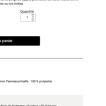
es ou vos bottes.
Quantité
u panier
nne. Panneaux/maille : 100 % polyester.
 Bain-de-bretagne / Guichen / St Grégoire