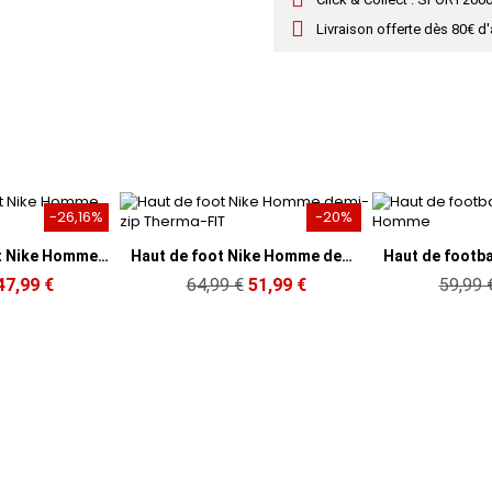
Livraison offerte dès 80€ d
-26,16%
-20%
rapide
Aperçu rapide
Aperç
Pantalon de foot Nike Homme Therma-FIT
Haut de foot Nike Homme demi-zip Therma-FIT
47,99 €
64,99 €
51,99 €
59,99 