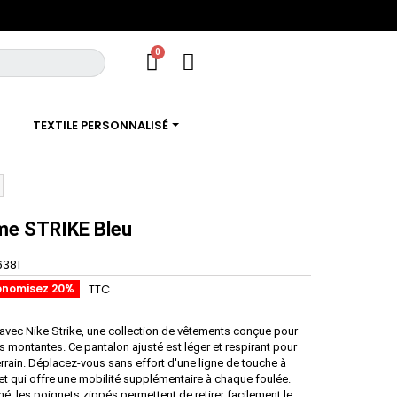
TEXTILE PERSONNALISÉ
me STRIKE Bleu
6381
onomisez 20%
TTC
vec Nike Strike, une collection de vêtements conçue pour
les montantes. Ce pantalon ajusté est léger et respirant pour
 terrain. Déplacez-vous sans effort d'une ligne de touche à
let qui offre une mobilité supplémentaire à chaque foulée.
é, les poignets zippés permettent de retirer facilement le