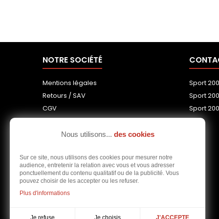
NOTRE SOCIÉTÉ
CONTA
Mentions légales
Sport 20
Retours / SAV
Sport 20
CGV
Sport 200
Notre équipe
Livraisons
Nous utilisons...
des cookies
Politique de confidentialité
Sur ce site, nous utilisons des cookies pour mesurer notre
Information sur les cookies
audience, entretenir la relation avec vous et vous adresser
ponctuellement du contenu qualitatif ou de la publicité. Vous
Paramètres des cookies
pouvez choisir de les accepter ou les refuser.
Plus d'informations
Je choisis
Je refuse
J'ACCEPTE