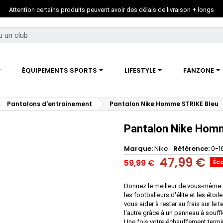
Attention certains produits peuvent avoir des délais de livraison + longs
ÉQUIPEMENTS SPORTS
LIFESTYLE
FANZONE
Pantalons d'entrainement
Pantalon Nike Homme STRIKE Bleu
Pantalon Nike Hom
Marque
Nike
Référence
0-1
47,99 €
59,99 €
Éc
Donnez le meilleur de vous-même a
les footballeurs d'élite et les étoi
vous aider à rester au frais sur le
l'autre grâce à un panneau à souff
Une fois votre échauffement termin