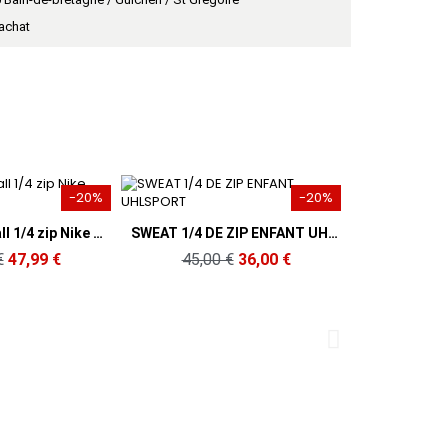
'achat
-20%
-20%
u rapide
Aperçu rapide
Haut de football 1/4 zip Nike Homme
SWEAT 1/4 DE ZIP ENFANT UHLSPORT
€
47,99 €
45,00 €
36,00 €
Ape