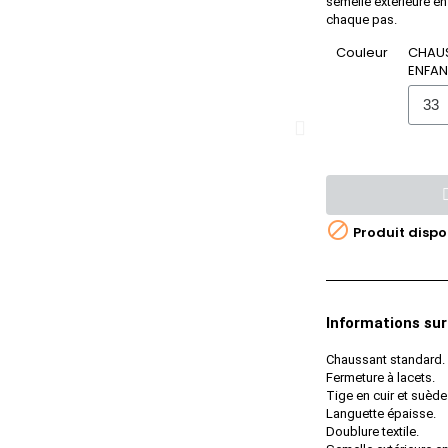
semelle extérieure e
chaque pas.
Couleur
CHAU
ENFAN

Produit dispo
Informations sur
Chaussant standard.
Fermeture à lacets.
Tige en cuir et suède
Languette épaisse.
Doublure textile.