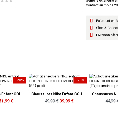
Semelle extérieure e
Contient au moins 20
Paiement en 4x
Click & Collec
Livraison offe
-20%
-20%
rçu rapide
Aperçu rapide
A
Chaussures Nike Enfant COURT BOROUGH LOW RECRAFT (PS) Blanches
Chaussures Nike Bébé COURT BOROUGH LOW RECRAFT (TD) Blanches
9 €
39,99 €
44,99 €
35,99 €
44