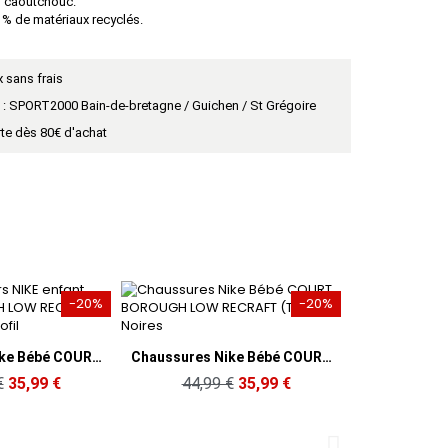
n caoutchouc.
 % de matériaux recyclés.
 sans frais
t : SPORT2000 Bain-de-bretagne / Guichen / St Grégoire
rte dès 80€ d'achat
-20%
-30%
perçu rapide
Chaussures Nike Bébé COURT BOROUGH LOW RECRAFT (TD) Noires
,99 €
35,99 €