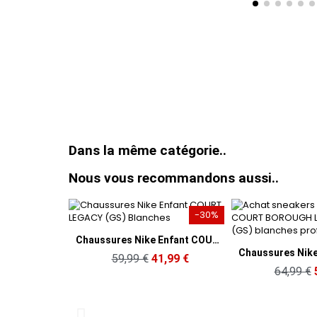
Dans la même catégorie..
Nous vous recommandons aussi..
-30%
-20%
u rapide
Chaussures Nike Enfant COURT LEGACY (GS) Blanches
Aperçu rapide
Ape
Chaussures Nike Enfant COURT BOROUGH LOW RECRAFT (GS) Blanches
€
41,99 €
64,99 €
51,99 €
49,9