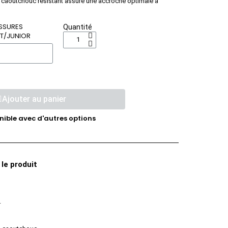
n caoutchouc résistant assure une accroche optimale à
SSURES
Quantité
T/JUNIOR
Ajouter au panier
nible avec d'autres options
 le produit
.