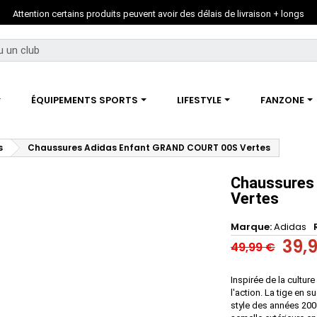
Attention certains produits peuvent avoir des délais de livraison + longs
ÉQUIPEMENTS SPORTS
LIFESTYLE
FANZONE
s
Chaussures Adidas Enfant GRAND COURT 00S Vertes
Chaussures
Vertes
Marque
Adidas
39,
49,99 €
Inspirée de la cultur
l'action. La tige en
style des années 200