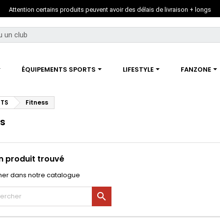
Attention certains produits peuvent avoir des délais de livraison + longs
ÉQUIPEMENTS SPORTS
LIFESTYLE
FANZONE
RTS
Fitness
ss
 produit trouvé
er dans notre catalogue
