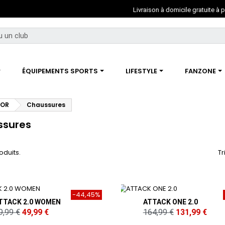
Livraison à domicile gratuite à partir de 80€ d'achat
ÉQUIPEMENTS SPORTS
LIFESTYLE
FANZONE
OOR
Chaussures
ssures
roduits.
Tr
-44,45%
TTACK 2.0 WOMEN
ATTACK ONE 2.0
9,99 €
49,99 €
164,99 €
131,99 €