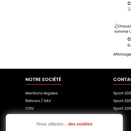
7
6
Affichage 
NOTRE SOCIÉTÉ
CONTA
Mentions légales
Sport 20
Retours / SAV
Sport 20
CGV
Sport 200
Notre équipe
Livraisons
Nous utilisons...
des cookies