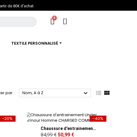
TEXTILE PERSONNALISÉ



ier par :
Nom, A à Z
-20%
-40%
Chaussure d'entrainement Under Armour Homme CHARGED COMMIT TR 4
84,99 €
50,99 €