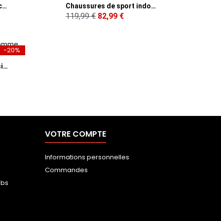
Chaussures de salle Asics Femme UPCOURT 6 Blanches
Chaussures de sport indoor Asics Femme BEYOND FF Blanches
119,99 €
82,99 €
-20%
Chaussures de tennis Asics Homme GAME FF Bleues
VOTRE COMPTE
Informations personnelles
Commandes
ubs