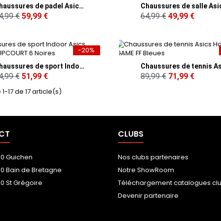
Chaussures de padel Asics Homme GEL-DEDICATE 8 Noires
4,99 €
59,99 €
64,99 €
49,99 €
-20%
Chaussures de sport Indoor Asics Homme UPCOURT 6 Noires
4,99 €
51,99 €
89,99 €
71,99 €
1-17 de 17 article(s)
CT
CLUBS
00 Guichen
Nos clubs partenaires
00 Bain de Bretagne
Notre ShowRoom
0 St Grégoire
Téléchargement catalogues cl
Devenir partenaire