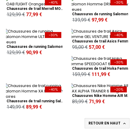
-40%
-30%
Chaussures de trail Merrell MOAB FLIGHT Oranges
129,99 €
77,99 €
Chaussures de running Salomon Homme DRX DEFI GRVL Bleues
139,99 €
97,99 €
-30%
-40%
Chaussures de trail Asics Femme GEL VENTURE 10 Noires
95,00 €
57,00 €
Chaussures de running Salomon Homme ULTRA FLOW Bleues
129,99 €
90,99 €
-30%
Chaussures de trail Hoka Femme SPEEDGOAT 6 Bleues
159,99 €
111,99 €
-40%
-20%
Chaussures Nike Homme AIR MAX ALPHA TRAINER 6 Beiges
89,99 €
71,99 €
Chaussures de trail running Salomon Homme XA PRO 3D V9 Noires
149,99 €
89,99 €
RETOUR EN HAUT
