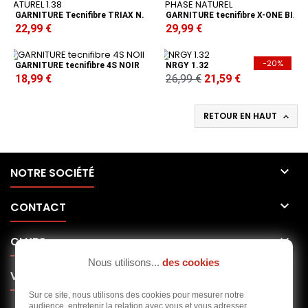
GARNITURE Tecnifibre TRIAX NATUREL 1.38
GARNITURE tecnifibre X-ONE BIPHASE NATUREL
22,99 €
29,99 €
-20%
GARNITURE tecnifibre 4S NOIR
NRGY 1.32
18,99 €
26,99 €
21,59 €
RETOUR EN HAUT


NOTRE SOCIÉTÉ

CONTACT

CLUBS
Nous utilisons...
des cookies

VOTRE COMPTE
Sur ce site, nous utilisons des cookies pour mesurer notre
audience, entretenir la relation avec vous et vous adresser